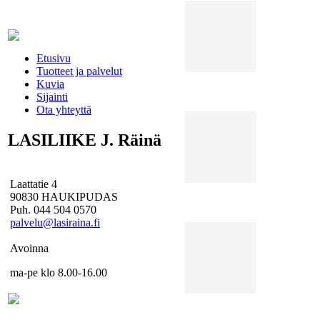
Etusivu
Tuotteet ja palvelut
Terassi
Kuvia
Sijainti
Ota yhteyttä
LASILIIKE J. Räinä
Laattatie 4
Terassi
90830 HAUKIPUDAS
Puh. 044 504 0570
Avoinna
ma-pe klo 8.00-16.00
Terassi